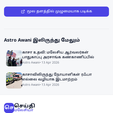
மூல தளத்தில் முழுமையாக படிக்க
Astro Awani
இலிருந்து மேலும்
காசா உதவி: மலேசிய ஆர்வலர்கள்
பாதுகாப்பு அரசாங்க கண்காணிப்பில்
Astro Awani
•
13 Apr 2026
காசாவிலிருந்து நோயாளிகள் ரஃபா
எல்லை வழியாக இடமாற்றம்
Astro Awani
•
13 Apr 2026
செய்தி
செ
மலேசியா