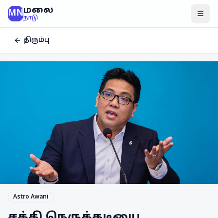
மலை
MN
மென
நாடு
திரும்பு
Astro Awani
சக்தி நெருக்கடியை