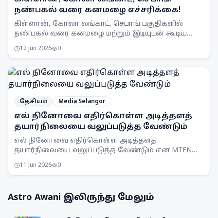
நண்பகல் வரை கனமழை எச்சரிக்கை!
கிள்ளான், கோலா லங்காட், செபாங் பகுதிகளில்
நண்பகல் வரை கனமழை மற்றும் இடியுடன் கூடிய
பலத்த காற்று வீசக்கூடும் என MetMalaysia
12 Jun 2026
0
எச்சரிக்கை விடுத்துள்ளது.
தேசியம்
Media Selangor
எல் நினோவை எதிர்கொள்ள அடித்தளத்
தயார்நிலையை வலுப்படுத்த வேண்டும்
எல் நினோவை எதிர்கொள்ள அடித்தளத்
தயார்நிலையை வலுப்படுத்த வேண்டும் என MTEN
கூட்டம் ஒப்புதல் அளித்துள்ளது. நாடு முழுவதும்
11 Jun 2026
0
விழிப்புணர்வு அதிகரிக்கப்படும்.
Astro Awani
இலிருந்து மேலும்