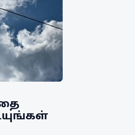
்தை
யுங்கள்