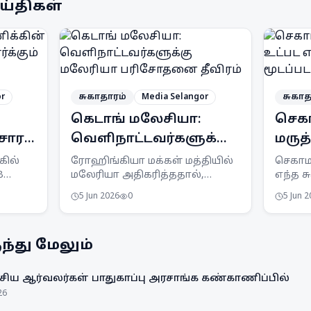
ய்திகள்
or
சுகாதாரம்
Media Selangor
சுகாத
கெடாங் மலேசியா:
செகா
சாரம்
வெளிநாட்டவர்களுக்கு
மருத
ம்
மலேரியா பரிசோதனை
எந்த
கில்
ரோஹிங்கியா மக்கள் மத்தியில்
செகாம
B
மலேரியா அதிகரித்ததால்,
எந்த ச
தீவிரம்
மூடப
ாகா
சுகாதார அமைச்சு
மூடப்ப
5 Jun 2026
0
5 Jun 
வெளிநாட்டோருக்கான
உறுதிய
பரிசோதனைகளை தீவிரப்படுத்தி
அத்தி
உள்ளது.
தடைபட
்து மேலும்
செய்ய
இயக்க
செயல்ப
ிய ஆர்வலர்கள் பாதுகாப்பு அரசாங்க கண்காணிப்பில்
26