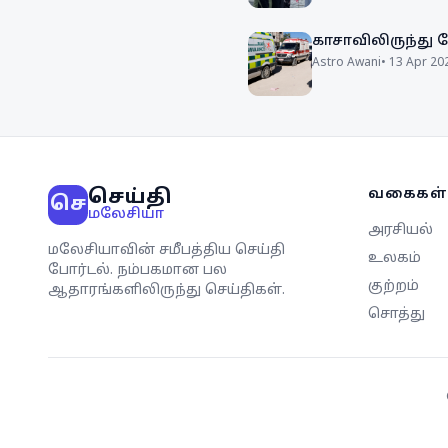
காசாவிலிருந்து
Astro Awani
•
13 Apr 20
செய்தி
வகைகள்
செ
மலேசியா
அரசியல்
மலேசியாவின் சமீபத்திய செய்தி
உலகம்
போர்டல். நம்பகமான பல
குற்றம்
ஆதாரங்களிலிருந்து செய்திகள்.
சொத்து