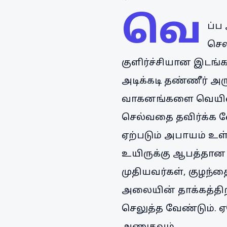
வெ
ப்ப
செல
குளிர்ச்சியான இடங்
அடிக்கடி தண்ணீர் அர
வாகனங்களை வெயிலில்
செல்வதை தவிர்க்க வே
ஏற்படும் அபாயம் உள
உயிருக்கு ஆபத்தான
முதியவர்கள், குழந்த
அலையின் தாக்கத்திற
செலுத்த வேண்டும். 