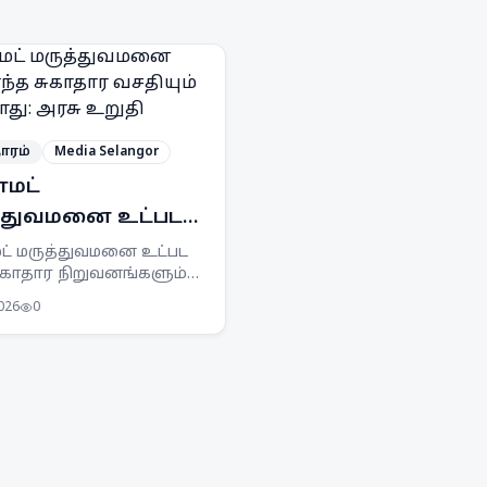
ாரம்
Media Selangor
மட்
்துவமனை உட்பட
 சுகாதார வசதியும்
ட் மருத்துவமனை உட்பட
ுகாதார நிறுவனங்களும்
்படாது: அரசு உறுதி
டாது என மலேசிய அரசு
2026
0
ளித்துள்ளது.
யாவசிய சேவைகள்
ாமல் இருப்பதை உறுதி
 நெருக்கடி மேலாண்மை
ம்
டுத்தப்பட்டுள்ளது.