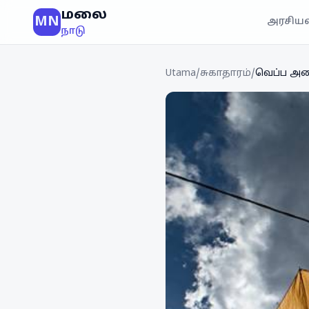
மலை
MN
அரசியல
நாடு
Utama
/
சுகாதாரம்
/
வெப்ப அலை