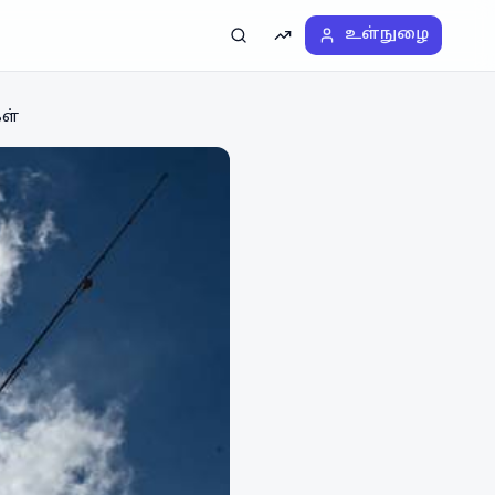
உள்நுழை
தேடல்
டிரெண்டிங்
ள்