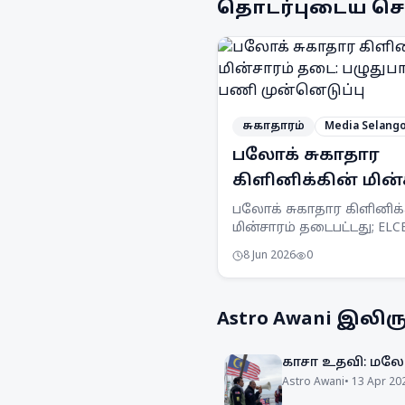
தொடர்புடைய செ
சுகாதாரம்
Media Selang
பலோக் சுகாதார
கிளினிக்கின் மின்
தடை: பழுதுபார்க்கு
பலோக் சுகாதார கிளினிக்
மின்சாரம் தடைபட்டது; ELC
பணி முன்னெடுப்பு
கோளாறே காரணம். டென
8 Jun 2026
0
நேஷனல் பெர்ஹாட் (TNB)
குழுவினர் விரைந்து
பழுதுபார்த்தனர்.
Astro Awani
இலிருந
காசா உதவி: மலேச
Astro Awani
•
13 Apr 20