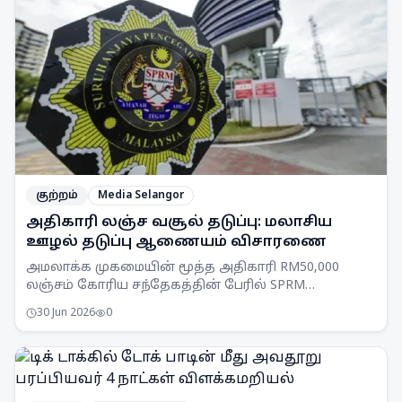
குற்றம்
Media Selangor
அதிகாரி லஞ்ச வசூல் தடுப்பு: மலாசிய
ஊழல் தடுப்பு ஆணையம் விசாரணை
அமலாக்க முகமையின் மூத்த அதிகாரி RM50,000
லஞ்சம் கோரிய சந்தேகத்தின் பேரில் SPRM
செலங்கூர் பிரிவினரால் கைது செய்யப்பட்டார்.
30 Jun 2026
0