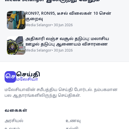
RON97, RON95, டீசல் விலைகள் 10 சென்
குறைவு
Media Selangor
•
30 Jun 2026
அதிகாரி லஞ்ச வசூல் தடுப்பு: மலாசிய
ஊழல் தடுப்பு ஆணையம் விசாரணை
Media Selangor
•
30 Jun 2026
செய்தி
செ
மலேசியா
மலேசியாவின் சமீபத்திய செய்தி போர்டல். நம்பகமான
பல ஆதாரங்களிலிருந்து செய்திகள்.
வகைகள்
அரசியல்
உணவு