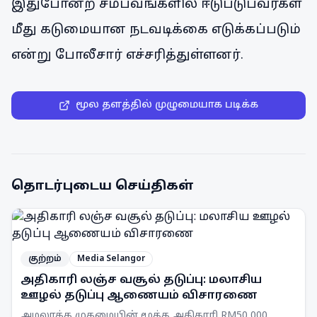
இதுபோன்ற சம்பவங்களில் ஈடுபடுபவர்கள்
மீது கடுமையான நடவடிக்கை எடுக்கப்படும்
என்று போலீசார் எச்சரித்துள்ளனர்.
மூல தளத்தில் முழுமையாக படிக்க
தொடர்புடைய செய்திகள்
குற்றம்
Media Selangor
அதிகாரி லஞ்ச வசூல் தடுப்பு: மலாசிய
ஊழல் தடுப்பு ஆணையம் விசாரணை
அமலாக்க முகமையின் மூத்த அதிகாரி RM50,000