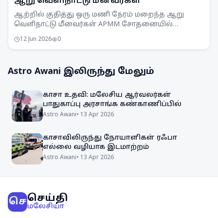
ஆறு வெளிநாட்டு மீனவர்கள்
ஆற்றில் குதித்து ஒரு மணி நேரம் மறைந்த ஆறு
வெளிநாட்டு மீனவர்கள் APMM சோதனையில்
சிக்கினர். சட்டவிரோத மீன்பிடி நடவடிக்கைகளுக்கு
12 Jun 2026
0
எதிராக APMM தொடர்ந்து கண்காணிப்பு
நடவடிக்கைகளை எடுத்து வருகிறது.
Astro Awani
இலிருந்து மேலும்
காசா உதவி: மலேசிய ஆர்வலர்கள்
பாதுகாப்பு அரசாங்க கண்காணிப்பில்
Astro Awani
•
13 Apr 2026
காசாவிலிருந்து நோயாளிகள் ரஃபா
எல்லை வழியாக இடமாற்றம்
Astro Awani
•
13 Apr 2026
செய்தி
செ
மலேசியா