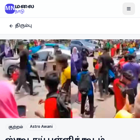
மலை
MN
மென
நாடு
திரும்பு
Astro Awani
குற்றம்