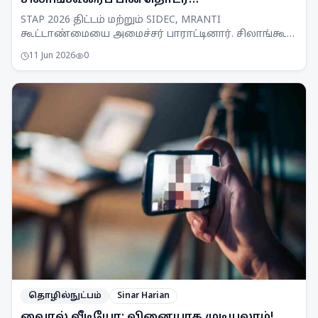
சிலாங்கூரைப் பின்தொடர
மாநிலங்களுக்கு அழைப்பு
STAP 2026 திட்டம் மற்றும் SIDEC, MRANTI
கூட்டாண்மையை அமைச்சர் பாராட்டினார். சிலாங்கூர்
மாதிரியைப் பிற மாநிலங்களும் பின்பற்ற அழைப்பு.
11 Jun 2026
0
தொழில்நுட்பம்
Sinar Harian
வைரல் வீடியோ: வினையாக முடியலாம்!