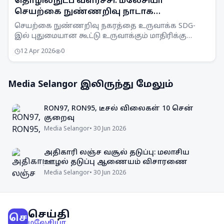
தொழில்நுட்ப வளர்ச்சி: மலேசியா
செயற்கை நுண்ணறிவு நாடாக
மாறுகின்றது
செயற்கை நுண்ணறிவு நகரத்தை உருவாக்க SDG-
இல் புதுமையான கூட்டு உருவாக்கும் மாதிரிக்கு
முக்கியத்துவம் தர வேண்டும். மலேசியா தொழில்நுட்ப
12 Apr 2026
0
மையமாக மாறும்.
Media Selangor
இலிருந்து மேலும்
RON97, RON95, டீசல் விலைகள் 10 சென்
குறைவு
Media Selangor
•
30 Jun 2026
அதிகாரி லஞ்ச வசூல் தடுப்பு: மலாசிய
ஊழல் தடுப்பு ஆணையம் விசாரணை
Media Selangor
•
30 Jun 2026
செய்தி
செ
மலேசியா