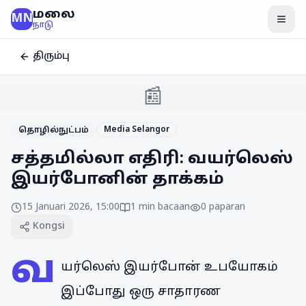
மலை
MN
மென
நாடு
திரும்பு
📰
Media Selangor
தொழில்நுட்பம்
சத்தமில்லா எதிரி: வயர்லெஸ்
இயர்போனின் தாக்கம்
15 Januari 2026, 15:00
1
min bacaan
0
paparan
Kongsi
வ
யர்லெஸ் இயர்போன் உபயோகம்
இப்போது ஒரு சாதாரண