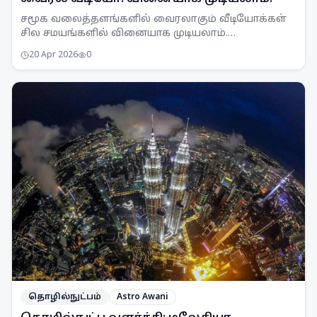
சமூக வலைத்தளங்களில் வைரலாகும் வீடியோக்கள்
சில சமயங்களில் வினையாக முடியலாம்.
உண்மைத்தன்மையை அறியாமல் பகிர்வது சட்டப்படி
20 Apr 2026
0
தவறு.
தொழில்நுட்பம்
Astro Awani