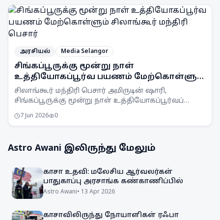
எடுக்கப்பட்டுள்ளது.
அரசியல்
Media Selangor
சிங்கப்பூருக்கு மூன்று நாள்
உத்தியோகப்பூர்வ பயணம் மேற்கொள்ளும்
சிலாங்கூர் மந்திரி பெசார்
சிலாங்கூர் மந்திரி பெசார் அமிருடின் ஷாரி,
சிங்கப்பூருக்கு மூன்று நாள் உத்தியோகப்பூர்வப்
பயணம் மேற்கொண்டுள்ளார். அவர் அங்கு
7 Jun 2026
0
பொருளாதாரத் திட்டமிடல் மற்றும் முதலீடு குறித்து
விளக்கங்கள் பெறுவார்.
Astro Awani
இலிருந்து மேலும்
காசா உதவி: மலேசிய ஆர்வலர்கள்
பாதுகாப்பு அரசாங்க கண்காணிப்பில்
Astro Awani
•
13 Apr 2026
காசாவிலிருந்து நோயாளிகள் ரஃபா