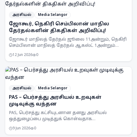
அரசியல்
Media Selangor
ஜோகூர், நெகிரி செம்பிலான் மாநில
தேர்தல்களின் திகதிகள் அறிவிப்பு!
ஜோகூர் மாநிலத் தேர்தல் ஜூலை 11அன்றும், நெகிரி
செம்பிலான் மாநிலத் தேர்தல் ஆகஸ்ட் 1அன்றும்
நடைபெறும் என SPR அறிவித்துள்ளது.
12 Jun 2026
0
அரசியல்
Media Selangor
PAS – பெர்சத்து அரசியல் உறவுகள்
முடிவுக்கு வந்தன
PAS, பெர்சத்து கட்சியுடனான தனது அரசியல்
ஒத்துழைப்பை முடித்துக் கொள்வதாக
அறிவித்துள்ளது. இரு கட்சிகளின் உறவுகள் மீதான
9 Jun 2026
0
ஆய்வுகளுக்குப் பிறகு இந்த முடிவு