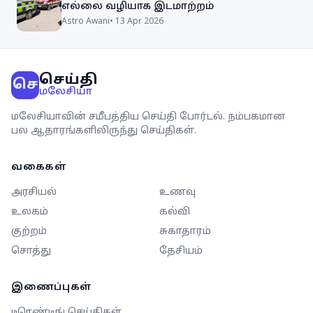
எல்லை வழியாக இடமாற்றம்
Astro Awani
•
13 Apr 2026
செய்தி
செ
மலேசியா
மலேசியாவின் சமீபத்திய செய்தி போர்டல். நம்பகமான
பல ஆதாரங்களிலிருந்து செய்திகள்.
வகைகள்
அரசியல்
உணவு
உலகம்
கல்வி
குற்றம்
சுகாதாரம்
சொத்து
தேசியம்
இணைப்புகள்
டிரெண்டிங் செய்திகள்