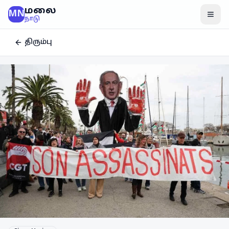
மலை
MN
மென
நாடு
திரும்பு