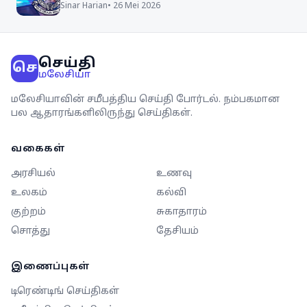
Sinar Harian
•
26 Mei 2026
செய்தி
செ
மலேசியா
மலேசியாவின் சமீபத்திய செய்தி போர்டல். நம்பகமான
பல ஆதாரங்களிலிருந்து செய்திகள்.
வகைகள்
அரசியல்
உணவு
உலகம்
கல்வி
குற்றம்
சுகாதாரம்
சொத்து
தேசியம்
இணைப்புகள்
டிரெண்டிங் செய்திகள்