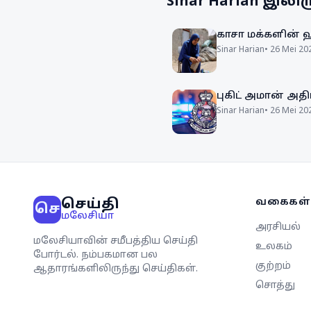
Sinar Harian
இலிரு
காசா மக்களின் 
Sinar Harian
•
26 Mei 20
புகிட் அமான் அதி
Sinar Harian
•
26 Mei 20
செய்தி
வகைகள்
செ
மலேசியா
அரசியல்
மலேசியாவின் சமீபத்திய செய்தி
உலகம்
போர்டல். நம்பகமான பல
குற்றம்
ஆதாரங்களிலிருந்து செய்திகள்.
சொத்து