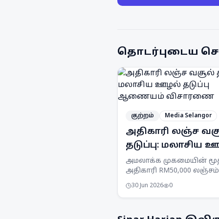
தொடர்புடைய செ
குற்றம்
Media Selangor
அதிகாரி லஞ்ச வச
தடுப்பு: மலாசிய 
தடுப்பு ஆணையம்
அமலாக்க முகமையின் மூ
அதிகாரி RM50,000 லஞ்சம்
விசாரணை
கோரிய சந்தேகத்தின் பேர
30 Jun 2026
0
SPRM செலங்கூர் பிரிவின
கைது செய்யப்பட்டார்.