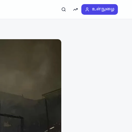
உள்நுழை
தேடல்
டிரெண்டிங்