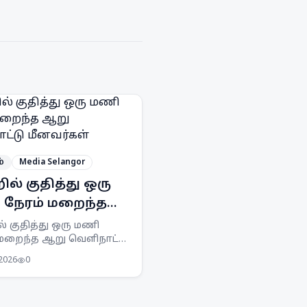
்
Media Selangor
ில் குதித்து ஒரு
நேரம் மறைந்த
வெளிநாட்டு
் குதித்து ஒரு மணி
 மறைந்த ஆறு வெளிநாட்டு
ர்கள்
்கள் APMM சோதனையில்
 2026
0
னர். சட்டவிரோத மீன்பிடி
க்கைகளுக்கு எதிராக
தொடர்ந்து கண்காணிப்பு