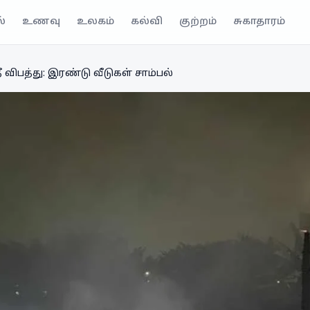
்
உணவு
உலகம்
கல்வி
குற்றம்
சுகாதாரம்
ீ விபத்து: இரண்டு வீடுகள் சாம்பல்