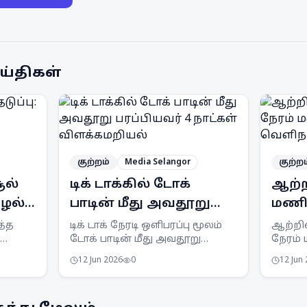
ய்திகள்
குற்றம்
Media Selangor
குற்றம
ூல்
டிக் டாக்கில் டோக்
ஆற்ற
ஊழல்
பாடின் மீது அவதூறு
மணி 
பரப்பியவர் 4 நாட்கள்
ஆறு 
த்த
டிக் டாக் நேரடி ஒளிபரப்பு மூலம்
ஆற்றில
டோக் பாடின் மீது அவதூறு
நேரம்
விளக்கமறியல்
மீனவ
ில்
பரப்பியதாகக் கூறப்படும் ஆடவர்
மீனவர
12 Jun 2026
0
12 Jun
ரால்
4 நாட்கள் விளக்கமறியலில்
சிக்கி
வைக்கப்பட்டுள்ளார்.
நடவடி
APMM 