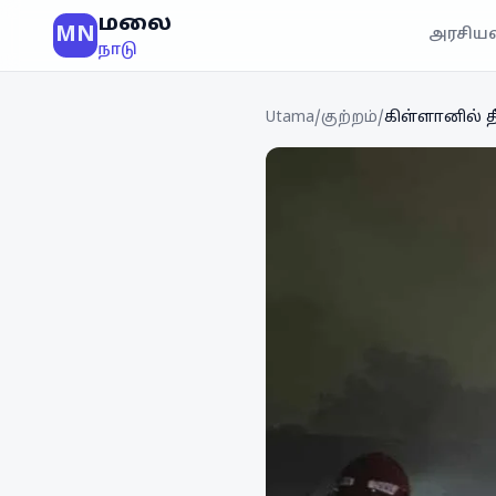
மலை
MN
அரசியல
நாடு
Utama
/
குற்றம்
/
கிள்ளானில் த