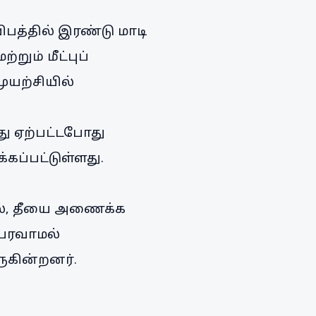
ிபத்தில் இரண்டு மாடி
ும் மீட்புப்
ுயற்சியில்
து ஏற்பட்டபோது
்கப்பட்டுள்ளது.
ில், தீயை அணைக்க
 பரவாமல்
ுகின்றனர்.