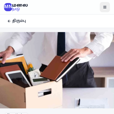
மலை
MN
மென
நாடு
திரும்பு