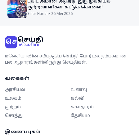
புகிட் அமான் அதிரடி: இரு முக்கியக்
குற்றவாளிகள் சுட்டுக் கொலை!
Sinar Harian
•
26 Mei 2026
செய்தி
செ
மலேசியா
மலேசியாவின் சமீபத்திய செய்தி போர்டல். நம்பகமான
பல ஆதாரங்களிலிருந்து செய்திகள்.
வகைகள்
அரசியல்
உணவு
உலகம்
கல்வி
குற்றம்
சுகாதாரம்
சொத்து
தேசியம்
இணைப்புகள்