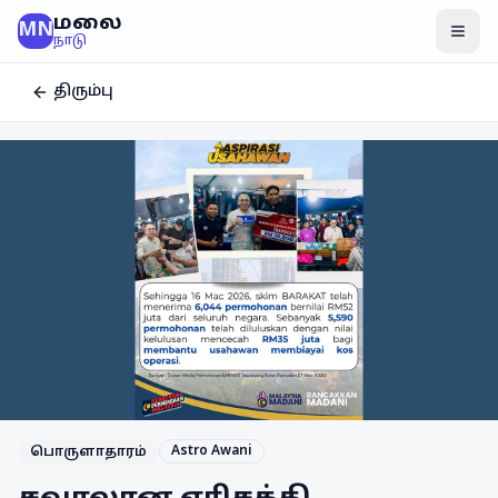
மலை
MN
மென
நாடு
திரும்பு
Astro Awani
பொருளாதாரம்