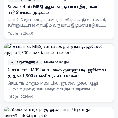
Sewa rebat: MBSJ-ஆல் வருவாய் இழப்பை
ஈடுசெய்ய முடியும்
சுபாங் ஜெயா மாநகரசபை, 30 விழுக்காடு வாடகைத்
தள்ளுபடியால் ஏற்படும் வருவாய் இழப்பை ஈடுகட்ட
முடியும் என அறிவித்துள்ளது. இது செயல்பாட்டுச்
30 Jun 2026
0
சேமிப்புகள் மூலம் சாத்தியப்படும்.
பொருளாதாரம்
Media Selangor
செப்பாங், MBSJ வாடகை தள்ளுபடி: ஜூலை
முதல் 1,300 வணிகர்கள் பலன்!
செப்பாங் மற்றும் MBSJ-யில், ஜூலை முதல் ஆறு
மாதங்களுக்கு வாடகைத் தள்ளுபடி வழங்கப்பட
உள்ளது. இது 1,300க்கும் மேற்பட்ட வணிகர்களுக்கு
30 Jun 2026
0
ஆதரவளிக்கும்.