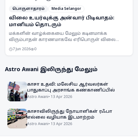
பொருளாதாரம்
Media Selangor
விலை உயர்வுக்கு அன்வார் பிடிவாதம்:
மானியம் தொடரும்
மக்களின் வாழ்க்கையை மேலும் கடினமாக்க
விரும்பாதன் காரணமாகவே எரிபொருள் விலை
உயர்வுக்கு உடன்பட மாட்டேன் என பிரதமர் அன்வார்
7 Jun 2026
0
இப்ராஹிம் திட்டவட்டமாகத் தெரிவித்துள்ளார்.
Astro Awani
இலிருந்து மேலும்
காசா உதவி: மலேசிய ஆர்வலர்கள்
பாதுகாப்பு அரசாங்க கண்காணிப்பில்
Astro Awani
•
13 Apr 2026
காசாவிலிருந்து நோயாளிகள் ரஃபா
எல்லை வழியாக இடமாற்றம்
Astro Awani
•
13 Apr 2026