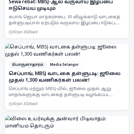
Sewa rebat: MBSJ-ஆல் வருவாய் இழப்பை
ஈடுசெய்ய முடியும்
சுபாங் ஜெயா மாநகரசபை, 30 விழுக்காடு வாடகைத்
தள்ளுபடியால் ஏற்படும் வருவாய் இழப்பை ஈடுகட்ட
முடியும் என அறிவித்துள்ளது. இது செயல்பாட்டுச்
30 Jun 2026
0
சேமிப்புகள் மூலம் சாத்தியப்படும்.
பொருளாதாரம்
Media Selangor
செப்பாங், MBSJ வாடகை தள்ளுபடி: ஜூலை
முதல் 1,300 வணிகர்கள் பலன்!
செப்பாங் மற்றும் MBSJ-யில், ஜூலை முதல் ஆறு
மாதங்களுக்கு வாடகைத் தள்ளுபடி வழங்கப்பட
உள்ளது. இது 1,300க்கும் மேற்பட்ட வணிகர்களுக்கு
30 Jun 2026
0
ஆதரவளிக்கும்.