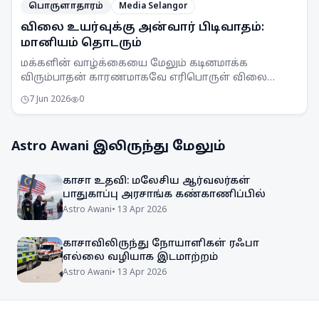
பொருளாதாரம்
Media Selangor
விலை உயர்வுக்கு அன்வார் பிடிவாதம்:
மானியம் தொடரும்
மக்களின் வாழ்க்கையை மேலும் கடினமாக்க
விரும்பாதன் காரணமாகவே எரிபொருள் விலை
உயர்வுக்கு உடன்பட மாட்டேன் என பிரதமர் அன்வார்
7 Jun 2026
0
இப்ராஹிம் திட்டவட்டமாகத் தெரிவித்துள்ளார்.
Astro Awani
இலிருந்து மேலும்
காசா உதவி: மலேசிய ஆர்வலர்கள்
பாதுகாப்பு அரசாங்க கண்காணிப்பில்
Astro Awani
•
13 Apr 2026
காசாவிலிருந்து நோயாளிகள் ரஃபா
எல்லை வழியாக இடமாற்றம்
Astro Awani
•
13 Apr 2026