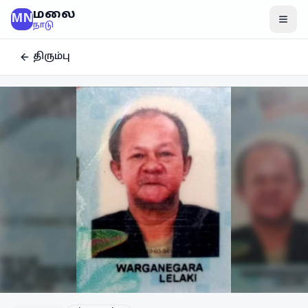
மலை
MN
மென
நாடு
திரும்பு