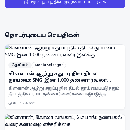
மூல தளத்தில் முழுமையாக படிக்க
தொடர்புடைய செய்திகள்
தேசியம்
Media Selangor
கிள்ளான் ஆற்று சதுப்பு நில திடல்
தூய்மை: SMG-இன் 1,000 தன்னார்வலர்
இலக்கு
கிள்ளான் ஆற்று சதுப்பு நில திடல் தூய்மைப்படுத்தும்
திட்டத்தில் 1,000 தன்னார்வலர்களை ஈடுபடுத்த
Selangor Maritime Gateway (SMG) இலக்கு
30 Jun 2026
0
வைத்துள்ளது.