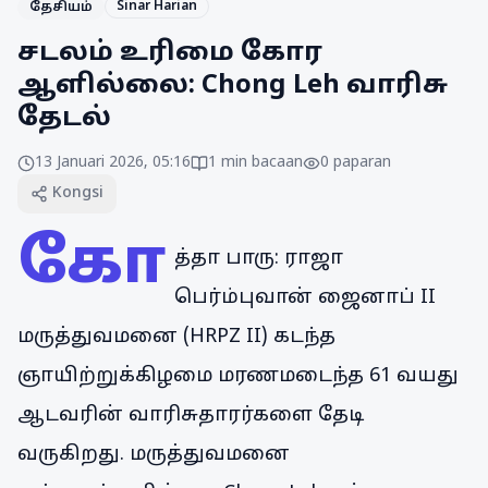
Sinar Harian
தேசியம்
சடலம் உரிமை கோர
ஆளில்லை: Chong Leh வாரிசு
தேடல்
13 Januari 2026, 05:16
1
min bacaan
0
paparan
Kongsi
கோ
த்தா பாரு: ராஜா
பெர்ம்புவான் ஜைனாப் II
மருத்துவமனை (HRPZ II) கடந்த
ஞாயிற்றுக்கிழமை மரணமடைந்த 61 வயது
ஆடவரின் வாரிசுதாரர்களை தேடி
வருகிறது. மருத்துவமனை