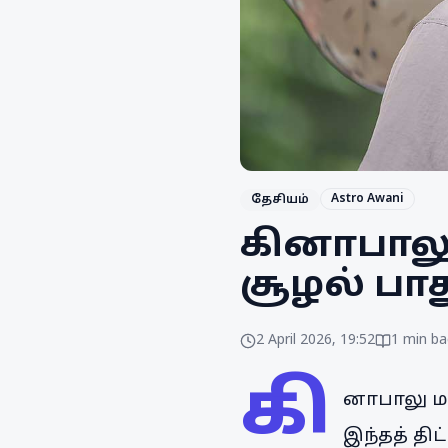
Astro Awani
தேசியம்
கினாபாலு க
சூழல் பாத
2 April 2026, 19:52
1
min ba
கி
னாபாலு மல
இந்தத் தி