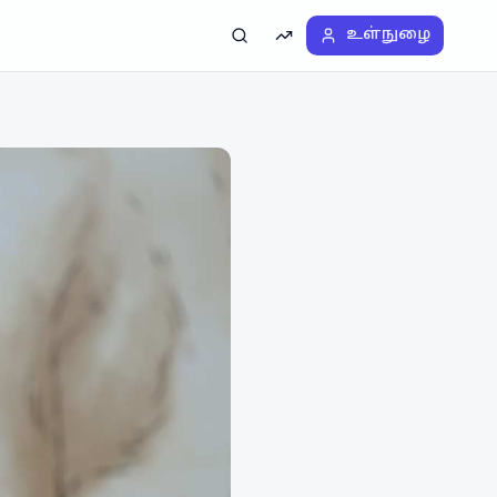
உள்நுழை
தேடல்
டிரெண்டிங்