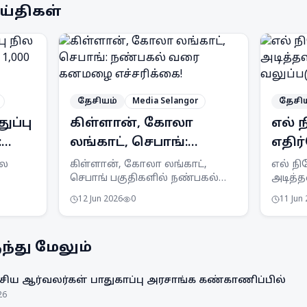
ய்திகள்
தேசியம்
Media Selangor
தேசி
ுப்பு
கிள்ளான், கோலா
எல்
:
லங்காட், செபாங்:
எதி
நண்பகல் வரை
அடித
ில
கிள்ளான், கோலா லங்காட்,
எல் ந
செபாங் பகுதிகளில் நண்பகல்
அடித்
்கு
கனமழை எச்சரிக்கை!
தயா
வரை கனமழை மற்றும் இடியுடன்
வலுப்ப
வலுப
12 Jun 2026
0
11 Jun
த்த
கூடிய பலத்த காற்று வீசக்கூடும்
MTEN க
(SMG)
என MetMalaysia எச்சரிக்கை
அளித்த
விடுத்துள்ளது.
விழிப்ப
்து மேலும்
ிய ஆர்வலர்கள் பாதுகாப்பு அரசாங்க கண்காணிப்பில்
26