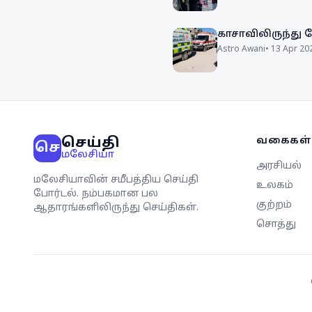
காசாவிலிருந்து
Astro Awani
•
13 Apr 20
செய்தி
வகைகள்
செ
மலேசியா
அரசியல்
மலேசியாவின் சமீபத்திய செய்தி
உலகம்
போர்டல். நம்பகமான பல
குற்றம்
ஆதாரங்களிலிருந்து செய்திகள்.
சொத்து