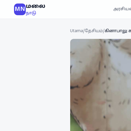
மலை
MN
அரசியல
நாடு
Utama
/
தேசியம்
/
கினாபாலு கம்