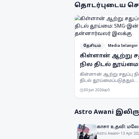
தொடர்புடைய செ
தேசியம்
Media Selangor
கிள்ளான் ஆற்று சத
நில திடல் தூய்மை
SMG-இன் 1,000
கிள்ளான் ஆற்று சதுப்பு ந
திடல் தூய்மைப்படுத்தும்
தன்னார்வலர் இலக
திட்டத்தில் 1,000
30 Jun 2026
0
தன்னார்வலர்களை ஈடுபடு
Selangor Maritime Gateway 
இலக்கு வைத்துள்ளது.
Astro Awani
இலிருந
காசா உதவி: மலேச
Astro Awani
•
13 Apr 20