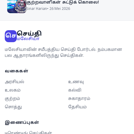
குற்றவாளிகள் சுட்டுக் கொலை!
Sinar Harian
•
26 Mei 2026
செய்தி
செ
மலேசியா
மலேசியாவின் சமீபத்திய செய்தி போர்டல். நம்பகமான
பல ஆதாரங்களிலிருந்து செய்திகள்.
வகைகள்
அரசியல்
உணவு
உலகம்
கல்வி
குற்றம்
சுகாதாரம்
சொத்து
தேசியம்
இணைப்புகள்
டிரெண்டிங் செய்திகள்