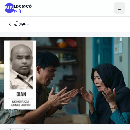
மலை
MN
மென
நாடு
திரும்பு