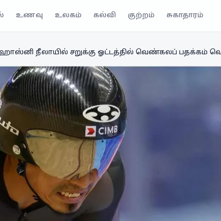
்
உணவு
உலகம்
கல்வி
குற்றம்
சுகாதாரம்
ஹாஸ்னி நீலாயில் சறுக்கு ஓட்டத்தில் வெண்கலப் பதக்கம் வெ