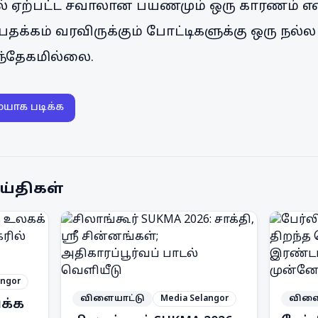
ல் ஏற்பட்ட சவாலான பயணமும் ஒரு காரணம் என
் பதக்கம் வரவிருக்கும் போட்டிகளுக்கு ஒரு நல
ந்தேகமில்லை.
ையாக படிக்க
ய்திகள்
angor
விளையாட்டு
Media Selangor
விளை
ிக்க