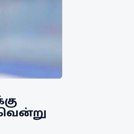
்கு
 வென்று