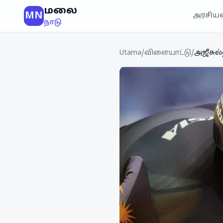
மலை
MN
அரசியல
நாடு
Utama
/
விளையாட்டு
/
அஜீசுல்