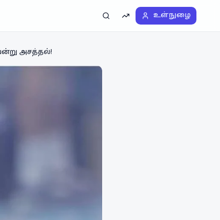
உள்நுழை
தேடல்
டிரெண்டிங்
ன்று அசத்தல்!