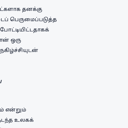
ாட்களாக தனக்கு
டைப் பெருமைப்படுத்த
 போட்டியிட்டதாகக்
ான் ஒரு
கிழ்ச்சியுடன்
ய
் என்றும்
நடந்த உலகக்