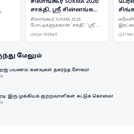
சிலாங்கூர் SUKMA 2026:
பேர்
சாக்தி, ஸ்ரீ சின்னங்கள்;
சிங்க
A
அதிகாரப்பூர்வப் பாடல்
வெளி
ிறது
சிலாங்கூர் SUKMA 2026
மலேசி
போட்டிகளுக்கான 'சக்தி', 'ஸ்ரீ'
இரட்டை
வெளியீடு
இரண்
கிறது.
வெள்ளை கழுகு சின்னங்கள்
சிஙப்ப
முன்
6 Jun 2026
0
27 Mei
ு
மற்றும் 'Rentak Kita, Aksi Kita'
பேட்மி
அதிகாரப்பூர்வப் பாடல்
இரண்டா
து.
அறிமுகப்படுத்தப்பட்டது.
முன்ன
ந்து மேலும்
சுற்ற
வீழ்த்
ஹஜ் பயணம்: கனவுகள் தகர்ந்த சோகம்!
26
ரடி: இரு முக்கியக் குற்றவாளிகள் சுட்டுக் கொலை!
26