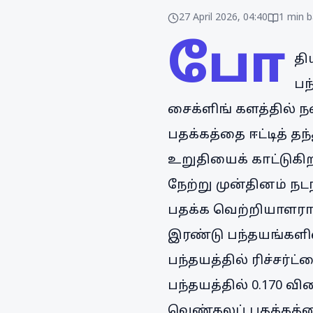
27 April 2026, 04:40
1
min b
போ
தி
பந
சைக்ளிங் களத்தில் ந
பதக்கத்தை ஈட்டித் த
உறுதியைக் காட்டுகிற
நேற்று முன்தினம் ந
பதக்க வெற்றியாளரான
இரண்டு பந்தயங்களில
பந்தயத்தில் ரிச்சர்ட
பந்தயத்தில் 0.170 வ
வெண்கலப் பதக்கத்தை