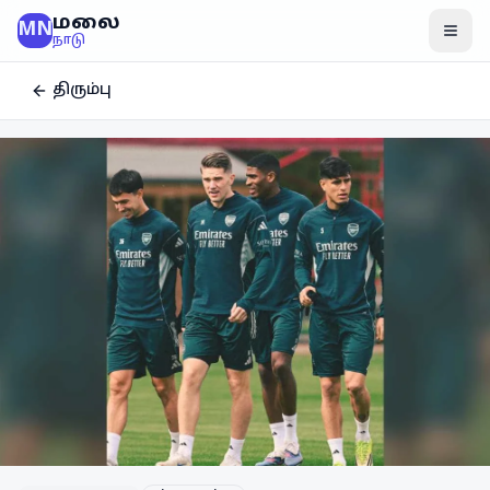
மலை
MN
மென
நாடு
திரும்பு