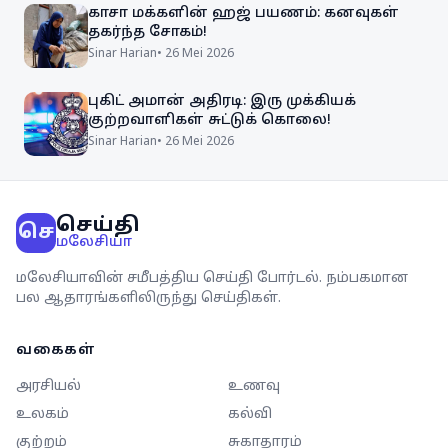
காசா மக்களின் ஹஜ் பயணம்: கனவுகள்
தகர்ந்த சோகம்!
Sinar Harian
•
26 Mei 2026
புகிட் அமான் அதிரடி: இரு முக்கியக்
குற்றவாளிகள் சுட்டுக் கொலை!
Sinar Harian
•
26 Mei 2026
செய்தி
செ
மலேசியா
மலேசியாவின் சமீபத்திய செய்தி போர்டல். நம்பகமான
பல ஆதாரங்களிலிருந்து செய்திகள்.
வகைகள்
அரசியல்
உணவு
உலகம்
கல்வி
குற்றம்
சுகாதாரம்