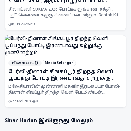
சின்னங்கள்; அதிகாரப்பூர்வப் பாடல்
வெளியீடு
சிலாங்கூர் SUKMA 2026 போட்டிகளுக்கான 'சக்தி',
'ஸ்ரீ' வெள்ளை கழுகு சின்னங்கள் மற்றும் 'Rentak Kita,
Aksi Kita' அதிகாரப்பூர்வப் பாடல்
6 Jun 2026
0
அறிமுகப்படுத்தப்பட்டது.
விளையாட்டு
Media Selangor
பேர்லி-தினாள் சிங்கப்பூர் திறந்த வெளி
பூப்பந்து போட்டி இரண்டாவது சுற்றுக்கு
முன்னேற்றம்
மலேசியாவின் முன்னணி மகளிர் இரட்டையர் பேர்லி-
தினாள் சிஙப்பூர் திறந்த வெளி பேட்மிண்டன்
போட்டியின் இரண்டாம் சுற்றுக்கு முன்னேறினர்.
27 Mei 2026
0
சவாலான முதல் சுற்றில் தென்கொரியாவை வீழ்த்தி
வெற்றி பெற்றனர்.
Sinar Harian
இலிருந்து மேலும்