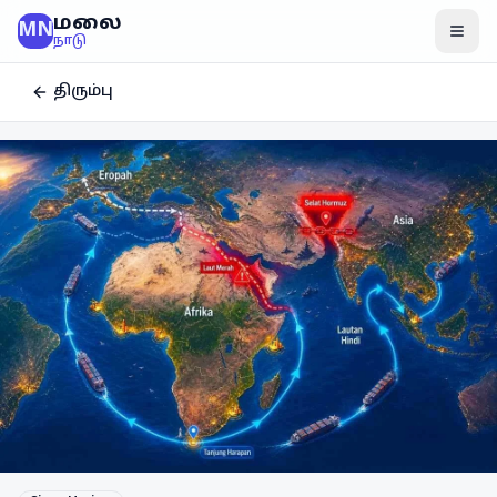
மலை
MN
மென
நாடு
திரும்பு