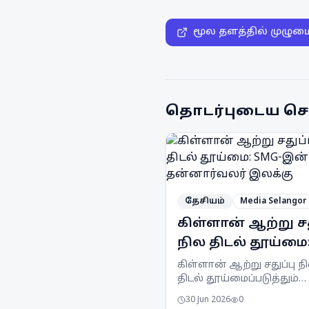
மூல தளத்தில் முழும
தொடர்புடைய செ
தேசியம்
Media Selangor
கிள்ளான் ஆற்று சத
நில திடல் தூய்மை
SMG-இன் 1,000
கிள்ளான் ஆற்று சதுப்பு ந
திடல் தூய்மைப்படுத்தும்
தன்னார்வலர் இலக
திட்டத்தில் 1,000
30 Jun 2026
0
தன்னார்வலர்களை ஈடுபடு