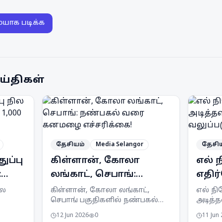
ையாக படிக்க
ய்திகள்
தேசியம்
Media Selangor
தேசி
ுப்பு
கிள்ளான், கோலா
எல்
:
லங்காட், செபாங்:
எதி
நண்பகல் வரை
அடித
ில
கிள்ளான், கோலா லங்காட்,
எல் ந
செபாங் பகுதிகளில் நண்பகல்
அடித்
்கு
கனமழை எச்சரிக்கை!
தயா
வரை கனமழை மற்றும் இடியுடன்
வலுப்ப
வலுப
12 Jun 2026
0
11 Jun
த்த
கூடிய பலத்த காற்று வீசக்கூடும்
MTEN க