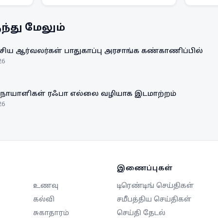
(SMG)
என MetMalaysia எச்சரிக்கை
அளித்த
விடுத்துள்ளது.
விழிப்ப
்து மேலும்
ிய ஆர்வலர்கள் பாதுகாப்பு அரசாங்க கண்காணிப்பில்
26
 நோயாளிகள் ரஃபா எல்லை வழியாக இடமாற்றம்
26
இணைப்புகள்
உணவு
டிரெண்டிங் செய்திகள்
கல்வி
சமீபத்திய செய்திகள்
சுகாதாரம்
செய்தி தேடல்