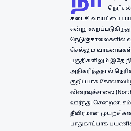
நா
நெரிசல்
கடைசி வாய்ப்பை பய
என்று கூறப்படுகிறது
நெடுஞ்சாலைகளில் வா
செல்லும் வாகனங்கள்
பகுதிகளிலும் இதே நி
அதிகரித்ததால் நெரி
குறிப்பாக கோலாலம்பூ
விரைவுச்சாலை (Nort
ஊர்ந்து சென்றன. சம
தீவிரமான முயற்சிக
பாதுகாப்பாக பயணிக்