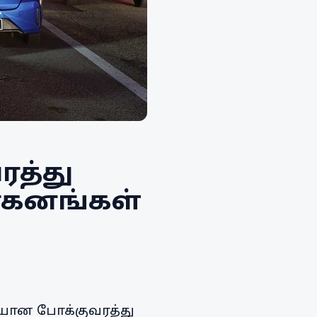
ரத்து
வாகனங்கள்
ையான போக்குவரத்து