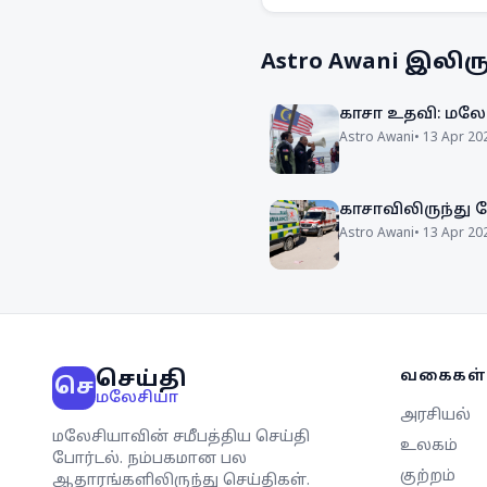
Selangor Maritime Gateway 
இலக்கு வைத்துள்ளது.
Astro Awani
இலிருந
காசா உதவி: மலேச
Astro Awani
•
13 Apr 20
காசாவிலிருந்து
Astro Awani
•
13 Apr 20
செய்தி
வகைகள்
செ
மலேசியா
அரசியல்
மலேசியாவின் சமீபத்திய செய்தி
உலகம்
போர்டல். நம்பகமான பல
குற்றம்
ஆதாரங்களிலிருந்து செய்திகள்.