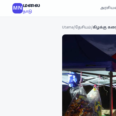
மலை
MN
அரசியல
நாடு
Utama
/
தேசியம்
/
கிழக்கு கரை