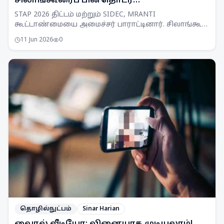
சிலாங்கூரைப் பின்தொடர
மாநிலங்களுக்கு அழைப்பு
STAP 2026 திட்டம் மற்றும் SIDEC, MRANTI
கூட்டாண்மையை அமைச்சர் பாராட்டினார். சிலாங்கூர்
மாதிரியைப் பிற மாநிலங்களும் பின்பற்ற அழைப்பு.
11 Jun 2026
0
தொழில்நுட்பம்
Sinar Harian