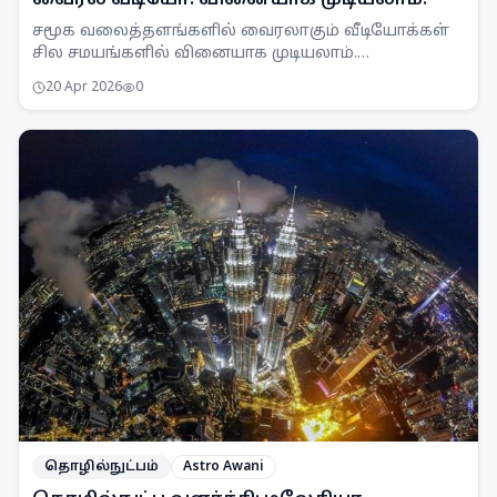
வைரல் வீடியோ: வினையாக முடியலாம்!
சமூக வலைத்தளங்களில் வைரலாகும் வீடியோக்கள்
சில சமயங்களில் வினையாக முடியலாம்.
உண்மைத்தன்மையை அறியாமல் பகிர்வது சட்டப்படி
20 Apr 2026
0
தவறு.
தொழில்நுட்பம்
Astro Awani