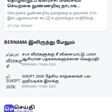
தொழில்நுட்ப வளர்ச்சி: மலேசியா
செயற்கை நுண்ணறிவு நாடாக
மாறுகின்றது
செயற்கை நுண்ணறிவு நகரத்தை உருவாக்க SDG-
இல் புதுமையான கூட்டு உருவாக்கும் மாதிரிக்கு
முக்கியத்துவம் தர வேண்டும். மலேசியா தொழில்நுட்ப
12 Apr 2026
0
மையமாக மாறும்.
BERNAMA
இலிருந்து மேலும்
சபா வீரர்களுக்கு சீ விளையாட்டு, பாரா
ஆசியான் பதக்கங்களுக்கான வெகுமதி!
BERNAMA
•
19 Mei 2026
SUKIPT 2026: தேசிய சாதனைகள் பல
முறியடிக்க இலக்கு
BERNAMA
•
19 Mei 2026
செய்தி
செ
மலேசியா