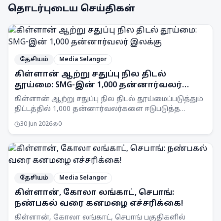
தொடர்புடைய செய்திகள்
தேசியம்
Media Selangor
கிள்ளான் ஆற்று சதுப்பு நில திடல்
தூய்மை: SMG-இன் 1,000 தன்னார்வலர்
இலக்கு
கிள்ளான் ஆற்று சதுப்பு நில திடல் தூய்மைப்படுத்தும்
திட்டத்தில் 1,000 தன்னார்வலர்களை ஈடுபடுத்த
Selangor Maritime Gateway (SMG) இலக்கு
30 Jun 2026
0
வைத்துள்ளது.
தேசியம்
Media Selangor
கிள்ளான், கோலா லங்காட், செபாங்:
நண்பகல் வரை கனமழை எச்சரிக்கை!
கிள்ளான், கோலா லங்காட், செபாங் பகுதிகளில்