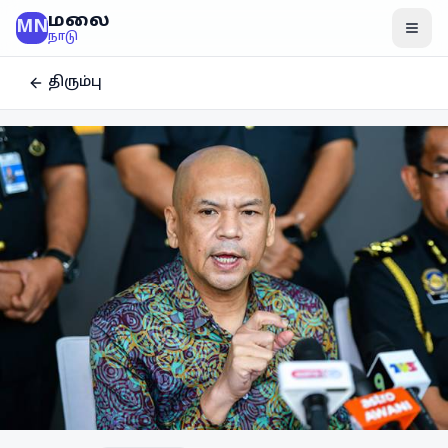
மலை
MN
மென
நாடு
திரும்பு