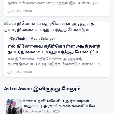
நண்பகல் வரை கனமழை மற்றும் இடியுடன் கூடிய
பலத்த காற்று வீசக்கூடும் என MetMalaysia
12 Jun 2026
0
எச்சரிக்கை விடுத்துள்ளது.
தேசியம்
Media Selangor
எல் நினோவை எதிர்கொள்ள அடித்தளத்
தயார்நிலையை வலுப்படுத்த வேண்டும்
எல் நினோவை எதிர்கொள்ள அடித்தளத்
தயார்நிலையை வலுப்படுத்த வேண்டும் என MTEN
கூட்டம் ஒப்புதல் அளித்துள்ளது. நாடு முழுவதும்
11 Jun 2026
0
விழிப்புணர்வு அதிகரிக்கப்படும்.
Astro Awani
இலிருந்து மேலும்
காசா உதவி: மலேசிய ஆர்வலர்கள்
பாதுகாப்பு அரசாங்க கண்காணிப்பில்
Astro Awani
•
13 Apr 2026