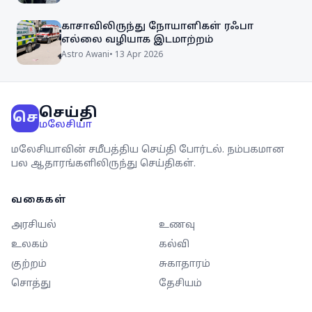
காசாவிலிருந்து நோயாளிகள் ரஃபா
எல்லை வழியாக இடமாற்றம்
Astro Awani
•
13 Apr 2026
செய்தி
செ
மலேசியா
மலேசியாவின் சமீபத்திய செய்தி போர்டல். நம்பகமான
பல ஆதாரங்களிலிருந்து செய்திகள்.
வகைகள்
அரசியல்
உணவு
உலகம்
கல்வி
குற்றம்
சுகாதாரம்
சொத்து
தேசியம்