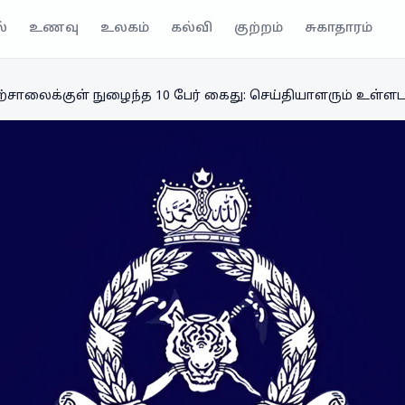
்
உணவு
உலகம்
கல்வி
குற்றம்
சுகாதாரம்
ற்சாலைக்குள் நுழைந்த 10 பேர் கைது: செய்தியாளரும் உள்ள