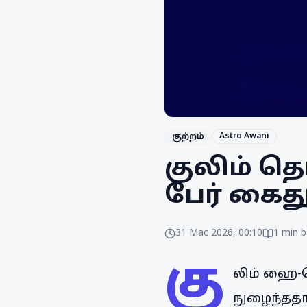
Astro Awani
குற்றம்
குலிம் த
பேர் கைத
31 Mac 2026, 00:10
1
min b
கு
லிம் ஹை-டெ
நுழைந்ததா