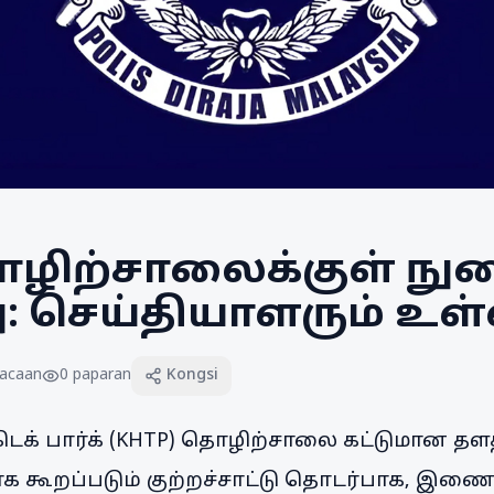
ொழிற்சாலைக்குள் நுழ
ு: செய்தியாளரும் உள
acaan
0
paparan
Kongsi
க் பார்க் (KHTP) தொழிற்சாலை கட்டுமான தளத்
க கூறப்படும் குற்றச்சாட்டு தொடர்பாக, 