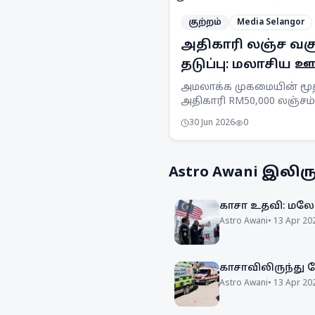
குற்றம்
Media Selangor
அதிகாரி லஞ்ச வச
தடுப்பு: மலாசிய 
தடுப்பு ஆணையம்
அமலாக்க முகமையின் மூ
அதிகாரி RM50,000 லஞ்சம்
விசாரணை
கோரிய சந்தேகத்தின் பேர
30 Jun 2026
0
SPRM செலங்கூர் பிரிவின
கைது செய்யப்பட்டார்.
Astro Awani
இலிருந
காசா உதவி: மலேச
Astro Awani
•
13 Apr 20
காசாவிலிருந்து
Astro Awani
•
13 Apr 20