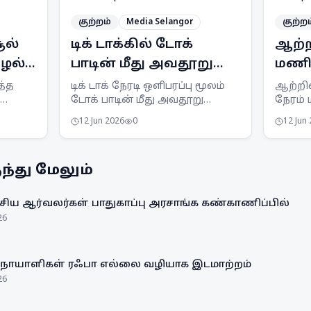
குற்றம்
Media Selangor
குற்றம
ூல்
டிக் டாக்கில் டோக்
ஆற்ற
ஊழல்
பாடின் மீது அவதூறு
மணி 
பரப்பியவர் 4 நாட்கள்
ஆறு 
த்த
டிக் டாக் நேரடி ஒளிபரப்பு மூலம்
ஆற்றில
டோக் பாடின் மீது அவதூறு
நேரம்
விளக்கமறியல்
மீனவ
ில்
பரப்பியதாகக் கூறப்படும் ஆடவர்
மீனவர
12 Jun 2026
0
12 Jun
ரால்
4 நாட்கள் விளக்கமறியலில்
சிக்கி
வைக்கப்பட்டுள்ளார்.
நடவடி
APMM 
்து மேலும்
நடவடி
வருகிற
ிய ஆர்வலர்கள் பாதுகாப்பு அரசாங்க கண்காணிப்பில்
26
 நோயாளிகள் ரஃபா எல்லை வழியாக இடமாற்றம்
26