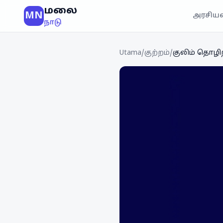
மலை
MN
அரசியல
நாடு
Utama
/
குற்றம்
/
குலிம் தொழி