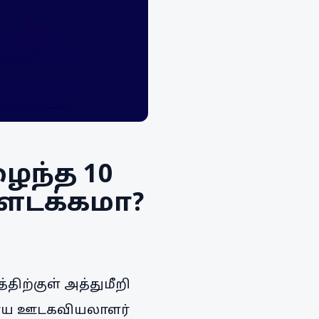
ைந்த 10
்ளடக்கமா?
திற்குள் அத்துமீறி
இணைய ஊடகவியலாளர்