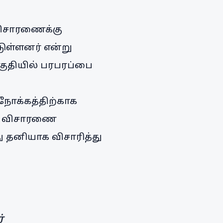
 விசாரணைக்கு
ுள்ளனர் என்று
பகுதியில் பரபரப்பை
நோக்கத்திற்காக
விர விசாரணை
து தனியாக விசாரித்து
்