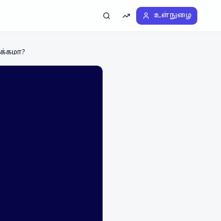
உள்நுழை
தேடல்
டிரெண்டிங்
டக்கமா?