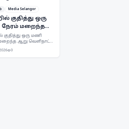
்
Media Selangor
ில் குதித்து ஒரு
நேரம் மறைந்த
வெளிநாட்டு
் குதித்து ஒரு மணி
 மறைந்த ஆறு வெளிநாட்டு
ர்கள்
்கள் APMM சோதனையில்
 2026
0
னர். சட்டவிரோத மீன்பிடி
க்கைகளுக்கு எதிராக
தொடர்ந்து கண்காணிப்பு
க்கைகளை எடுத்து
து.