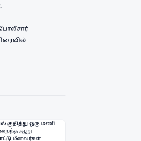
.
ு போலீசார்
விரைவில்